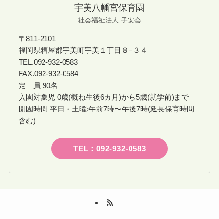
宇美八幡宮保育園
社会福祉法人 子安会
〒811-2101
福岡県糟屋郡宇美町宇美１丁目８−３４
TEL.092-932-0583
FAX.092-932-0584
定 員 90名
入園対象児 0歳(概ね生後6カ月)から5歳(就学前)まで
開園時間 平日・土曜:午前7時〜午後7時(延長保育時間
含む)
TEL：092-932-0583